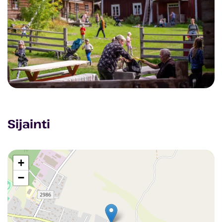
Sijainti
+
−