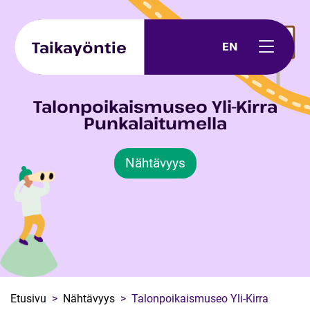
Skip to content
Taikayöntie
EN
Talonpoikaismuseo Yli-Kirra
Punkalaitumella
Nähtävyys
Etusivu
Nähtävyys
Talonpoikaismuseo Yli-Kirra