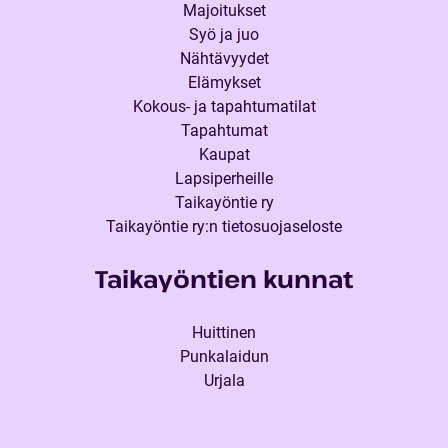
Majoitukset
Syö ja juo
Nähtävyydet
Elämykset
Kokous- ja tapahtumatilat
Tapahtumat
Kaupat
Lapsiperheille
Taikayöntie ry
Taikayöntie ry:n tietosuojaseloste
Taikayöntien kunnat
Huittinen
Punkalaidun
Urjala