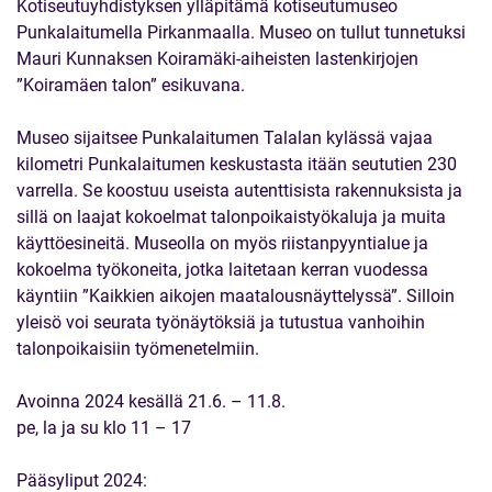
Kotiseutuyhdistyksen ylläpitämä kotiseutumuseo
Punkalaitumella Pirkanmaalla. Museo on tullut tunnetuksi
Mauri Kunnaksen Koiramäki-aiheisten lastenkirjojen
”Koiramäen talon” esikuvana.
Museo sijaitsee Punkalaitumen Talalan kylässä vajaa
kilometri Punkalaitumen keskustasta itään seututien 230
varrella. Se koostuu useista autenttisista rakennuksista ja
sillä on laajat kokoelmat talonpoikaistyökaluja ja muita
käyttöesineitä. Museolla on myös riistanpyyntialue ja
kokoelma työkoneita, jotka laitetaan kerran vuodessa
käyntiin ”Kaikkien aikojen maatalousnäyttelyssä”. Silloin
yleisö voi seurata työnäytöksiä ja tutustua vanhoihin
talonpoikaisiin työmenetelmiin.
Avoinna 2024 kesällä 21.6. – 11.8.
pe, la ja su klo 11 – 17
Pääsyliput 2024: