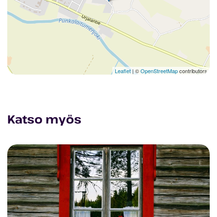
Leaflet
| ©
OpenStreetMap
contributors
Katso myös