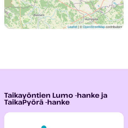
Leaflet
| ©
OpenStreetMap
contributors
Taikayöntien Lumo -hanke ja
TaikaPyörä -hanke