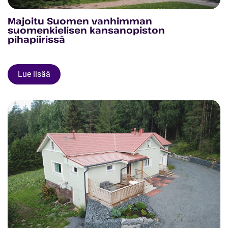
Majoitu Suomen vanhimman
suomenkielisen kansanopiston
pihapiirissä
Lue lisää