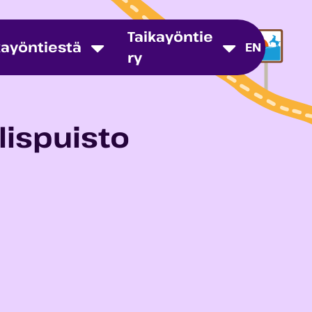
Taikayöntie
kayöntiestä
EN
ry
lispuisto