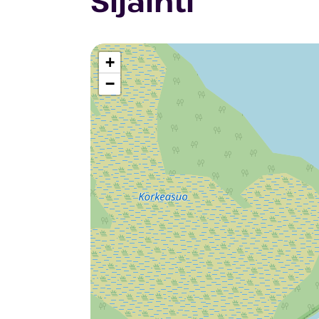
Sijainti
+
−