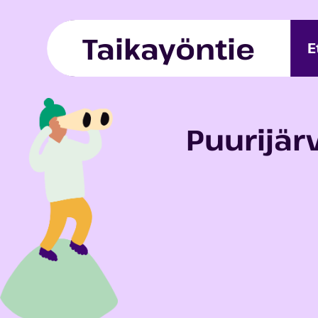
Skip to content
Taikayöntie
E
Puurijär