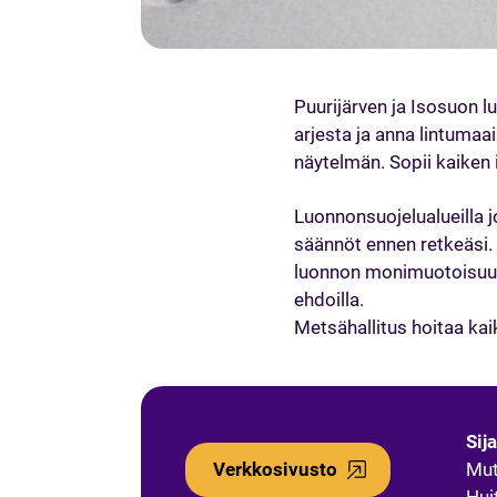
Puurijärven ja Isosuon l
arjesta ja anna lintuma
näytelmän. Sopii kaiken 
Luonnonsuojelualueilla 
säännöt ennen retkeäsi. 
luonnon monimuotoisuus 
ehdoilla.
Metsähallitus hoitaa kai
Sija
Verkkosivusto
Mut
Hui