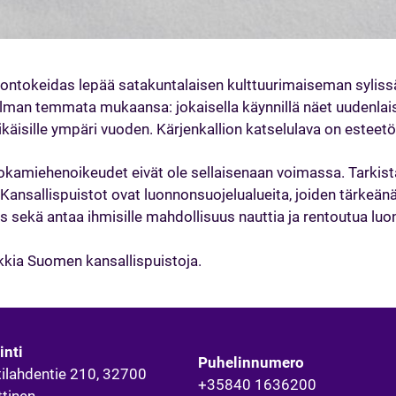
uontokeidas lepää satakuntalaisen kulttuurimaiseman sylissä
ailman temmata mukaansa: jokaisella käynnillä näet uudenlai
ikäisille ympäri vuoden. Kärjenkallion katselulava on esteetö
jokamiehenoikeudet eivät ole sellaisenaan voimassa. Tarkist
Kansallispuistot ovat luonnonsuojelualueita, joiden tärkeän
sekä antaa ihmisille mahdollisuus nauttia ja rentoutua lu
kkia Suomen kansallispuistoja.
inti
Puhelinnumero
ilahdentie 210, 32700
+35840 1636200
ttinen