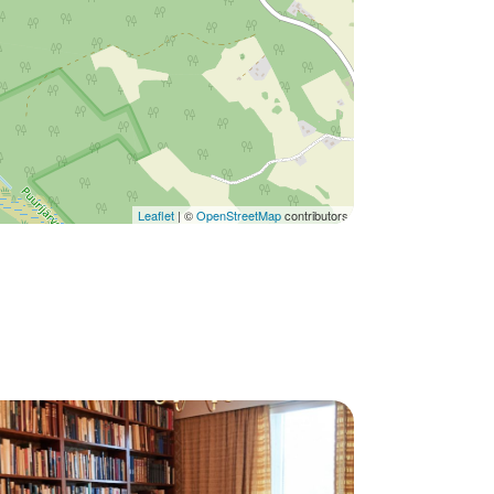
Leaflet
| ©
OpenStreetMap
contributors