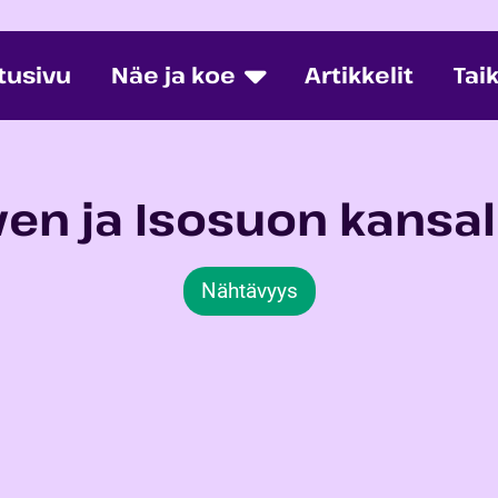
tusivu
Näe ja koe
Artikkelit
Tai
ven ja Isosuon kansal
Nähtävyys