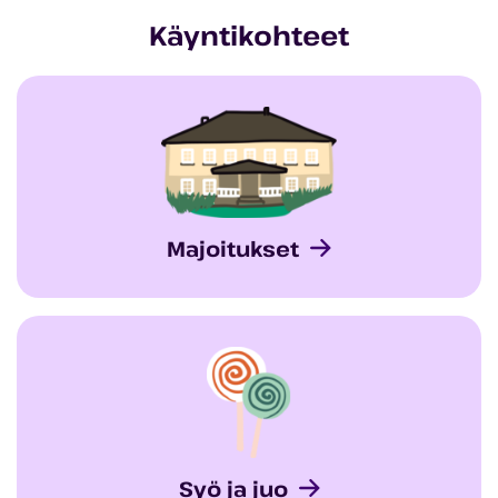
Käyntikohteet
Majoitukset
Syö ja juo