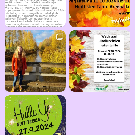
Taikayöntien Lumo -hanke päättyy
🍁🍂Leader Pirkan Helmi järjestää
tänään.
...
maksuttoman
...
31
0
9
0
Huittisissa on taas Hullu Yö -
kaupunkitapahtuma
...
9
0