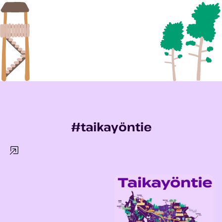
#taikayöntie
KUTSU kevätkokoukseen
kahdelle/avec
...
25
0