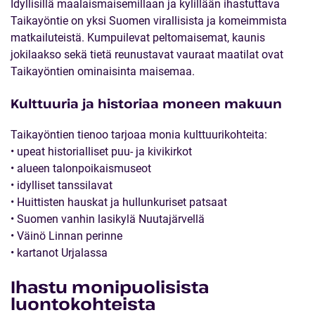
Idyllisillä maalaismaisemillaan ja kylillään ihastuttava
Taikayöntie on yksi Suomen virallisista ja komeimmista
matkailuteistä. Kumpuilevat peltomaisemat, kaunis
jokilaakso sekä tietä reunustavat vauraat maatilat ovat
Taikayöntien ominaisinta maisemaa.
Kulttuuria ja historiaa moneen makuun
Taikayöntien tienoo tarjoaa monia kulttuurikohteita:
• upeat historialliset puu- ja kivikirkot
• alueen talonpoikaismuseot
• idylliset tanssilavat
• Huittisten hauskat ja hullunkuriset patsaat
• Suomen vanhin lasikylä Nuutajärvellä
• Väinö Linnan perinne
• kartanot Urjalassa
Ihastu monipuolisista
luontokohteista