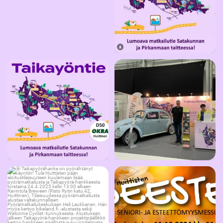
Tule moikkaamaan meitä OKRA25-
🤩 Taikayöntien osasto Lahden
telttaamme Suomen
...
Classic Motor Show
...
13
0
24
0
🤩 Taikapyörähanke on pyörähtänyt
🍁Taikayöntie on edustettuna
käyntiin! Tule
...
Huittisten SEESTE
...
12
0
6
0