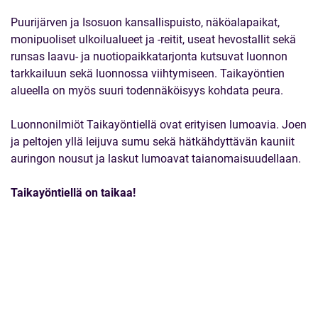
Puurijärven ja Isosuon kansallispuisto, näköalapaikat,
monipuoliset ulkoilualueet ja -reitit, useat hevostallit sekä
runsas laavu- ja nuotiopaikkatarjonta kutsuvat luonnon
tarkkailuun sekä luonnossa viihtymiseen. Taikayöntien
alueella on myös suuri todennäköisyys kohdata peura.
Luonnonilmiöt Taikayöntiellä ovat erityisen lumoavia. Joen
ja peltojen yllä leijuva sumu sekä hätkähdyttävän kauniit
auringon nousut ja laskut lumoavat taianomaisuudellaan.
Taikayöntiellä on taikaa!