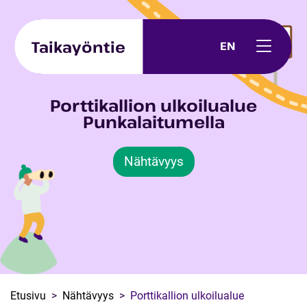
Skip to content
Taikayöntie
EN
Porttikallion ulkoilualue
Punkalaitumella
Nähtävyys
Etusivu
Nähtävyys
Porttikallion ulkoilualue