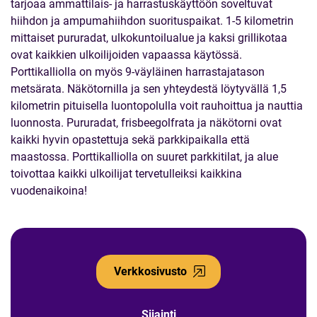
tarjoaa ammattilais- ja harrastuskäyttöön soveltuvat
hiihdon ja ampumahiihdon suorituspaikat. 1-5 kilometrin
mittaiset pururadat, ulkokuntoilualue ja kaksi grillikotaa
ovat kaikkien ulkoilijoiden vapaassa käytössä.
Porttikalliolla on myös 9-väyläinen harrastajatason
metsärata. Näkötornilla ja sen yhteydestä löytyvällä 1,5
kilometrin pituisella luontopolulla voit rauhoittua ja nauttia
luonnosta. Pururadat, frisbeegolfrata ja näkötorni ovat
kaikki hyvin opastettuja sekä parkkipaikalla että
maastossa. Porttikalliolla on suuret parkkitilat, ja alue
toivottaa kaikki ulkoilijat tervetulleiksi kaikkina
vuodenaikoina!
Verkkosivusto
Sijainti