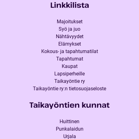
Linkkilista
Majoitukset
Syö ja juo
Nähtävyydet
Elämykset
Kokous- ja tapahtumatilat
Tapahtumat
Kaupat
Lapsiperheille
Taikayöntie ry
Taikayöntie ry:n tietosuojaseloste
Taikayöntien kunnat
Huittinen
Punkalaidun
Urjala