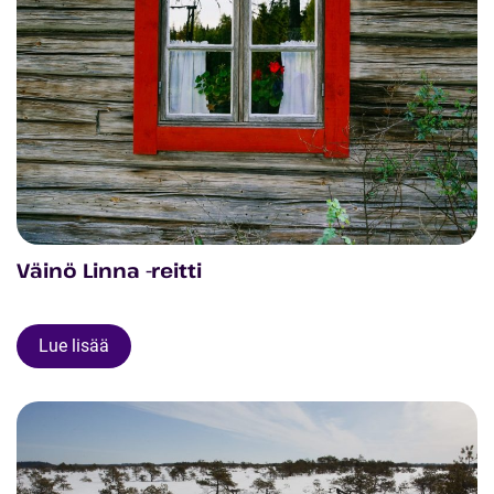
Väinö Linna -reitti
Lue lisää