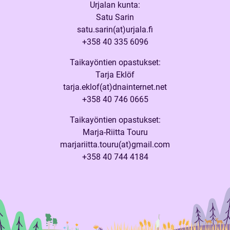
Urjalan kunta:
Satu Sarin
satu.sarin(at)urjala.fi
+358 40 335 6096
Taikayöntien opastukset:
Tarja Eklöf
tarja.eklof(at)dnainternet.net
+358 40 746 0665
Taikayöntien opastukset:
Marja-Riitta Touru
marjariitta.touru(at)gmail.com
+358 40 744 4184