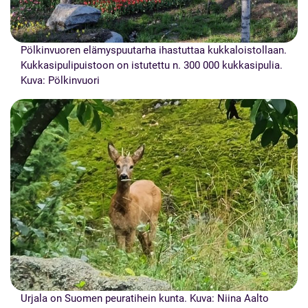
Pölkinvuoren elämyspuutarha ihastuttaa kukkaloistollaan.
Kukkasipulipuistoon on istutettu n. 300 000 kukkasipulia.
Kuva: Pölkinvuori
Urjala on Suomen peuratihein kunta. Kuva: Niina Aalto