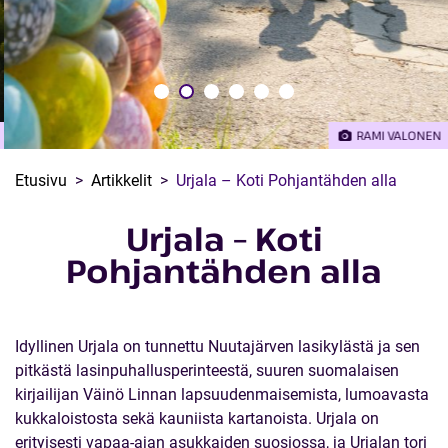
RAMI VALONEN
Etusivu
Artikkelit
Urjala – Koti Pohjantähden alla
Urjala – Koti
Pohjantähden alla
Idyllinen Urjala on tunnettu Nuutajärven lasikylästä ja sen
pitkästä lasinpuhallusperinteestä, suuren suomalaisen
kirjailijan Väinö Linnan lapsuudenmaisemista, lumoavasta
kukkaloistosta sekä kauniista kartanoista. Urjala on
erityisesti vapaa-ajan asukkaiden suosiossa, ja Urjalan tori