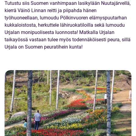
Tutustu siis Suomen vanhimpaan lasikylään Nuutajärvellä,
kierrä Väinö Linnan reitti ja piipahda hänen
työhuoneellaan, lumoudu Pölkinvuoren elämyspuutarhan
kukkaloistosta, herkuttele lähiruokatiloilla sekä lumoudu
Urjalan monipuolisesta luonnosta! Matkalla Urjalan
taikayössä vastaan tulee myös todennäköisesti peura, sillä
Urjala on Suomen peuratihein kunta!