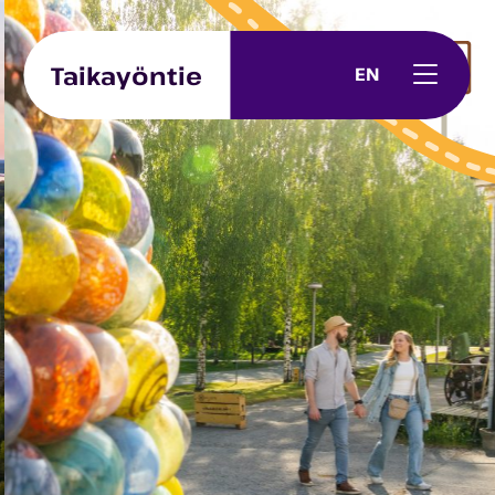
Skip to content
Taikayöntie
EN