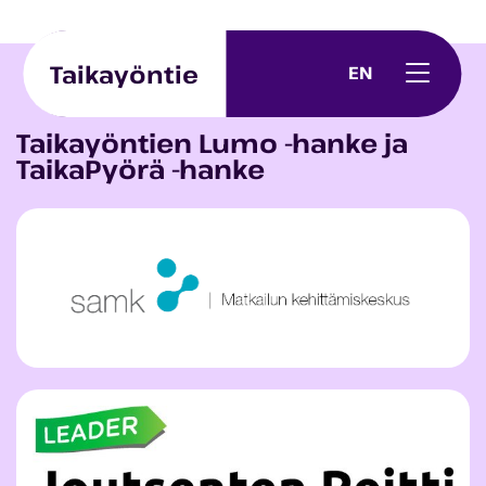
Skip to content
Taikayöntie
EN
Taikayöntien Lumo -hanke ja
TaikaPyörä -hanke