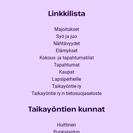
Linkkilista
Majoitukset
Syö ja juo
Nähtävyydet
Elämykset
Kokous- ja tapahtumatilat
Tapahtumat
Kaupat
Lapsiperheille
Taikayöntie ry
Taikayöntie ry:n tietosuojaseloste
Taikayöntien kunnat
Huittinen
Punkalaidun