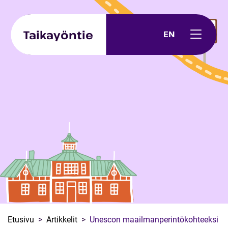
Skip to content
Taikayöntie
EN
Etusivu
Artikkelit
Unescon maailmanperintökohteeksi