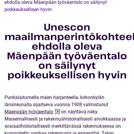
ehdolla oleva Mäenpään työväentalo on säilynyt
poikkeuksellisen hyvin
Unescon
maailmanperintökohtee
ehdolla oleva
Mäenpään työväentalo
on säilynyt
poikkeuksellisen hyvin
Punkalaitumella mäen harjanteella, kirkonkylän
länsireunalla sijaitseva vuonna 1908 valmistunut
Mäenpään työväentalo
on näyttävä näky.
Maisemallisesti ja rakennushistoriallisesti arvokkaassa ja
sosiaalihistoriallisesti merkittävässä rakennuksessa on
kunnioitettu vanhaa rakennusta ja esineistöä. Talon