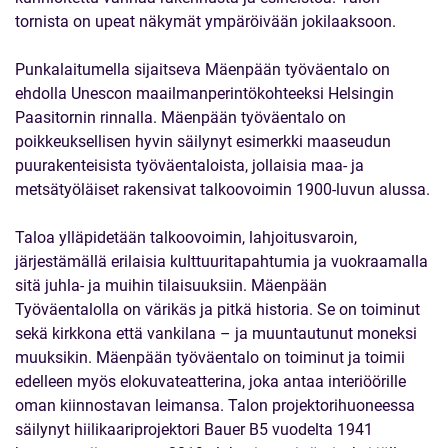
tornista on upeat näkymät ympäröivään jokilaaksoon.
Punkalaitumella sijaitseva Mäenpään työväentalo on
ehdolla Unescon maailmanperintökohteeksi Helsingin
Paasitornin rinnalla. Mäenpään työväentalo on
poikkeuksellisen hyvin säilynyt esimerkki maaseudun
puurakenteisista työväentaloista, jollaisia maa- ja
metsätyöläiset rakensivat talkoovoimin 1900-luvun alussa.
Taloa ylläpidetään talkoovoimin, lahjoitusvaroin,
järjestämällä erilaisia kulttuuritapahtumia ja vuokraamalla
sitä juhla- ja muihin tilaisuuksiin. Mäenpään
Työväentalolla on värikäs ja pitkä historia. Se on toiminut
sekä kirkkona että vankilana – ja muuntautunut moneksi
muuksikin. Mäenpään työväentalo on toiminut ja toimii
edelleen myös elokuvateatterina, joka antaa interiöörille
oman kiinnostavan leimansa. Talon projektorihuoneessa
säilynyt hiilikaariprojektori Bauer B5 vuodelta 1941