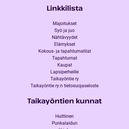
Linkkilista
Majoitukset
Syö ja juo
Nähtävyydet
Elämykset
Kokous- ja tapahtumatilat
Tapahtumat
Kaupat
Lapsiperheille
Taikayöntie ry
Taikayöntie ry:n tietosuojaseloste
Taikayöntien kunnat
Huittinen
Punkalaidun